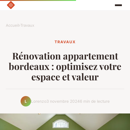
Accueil
›
Travaux
TRAVAUX
Rénovation appartement
bordeaux : optimisez votre
espace et valeur
Lorenzo
3 novembre 2024
6 min de lecture
L