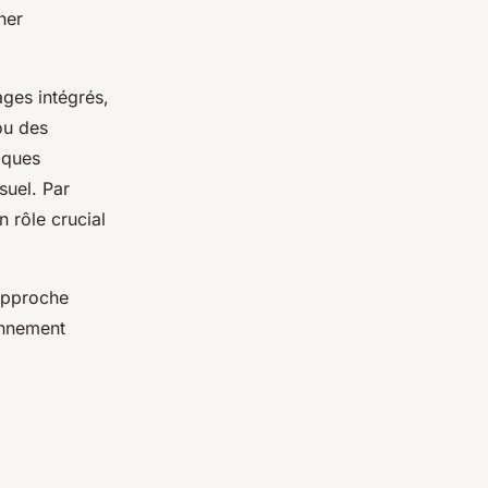
ner
ges intégrés,
ou des
iques
suel. Par
n rôle crucial
 approche
ronnement