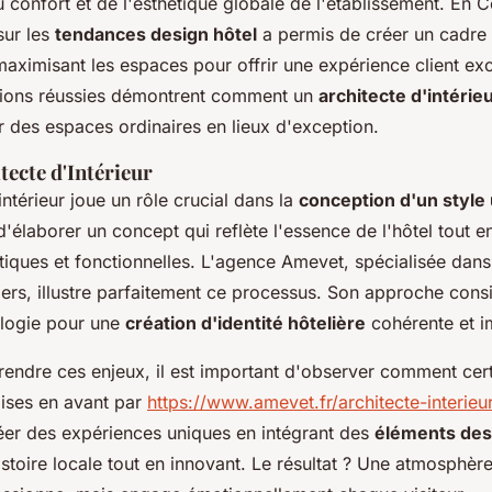
u confort et de l'esthétique globale de l'établissement. En 
sur les
tendances design hôtel
a permis de créer un cadre
aximisant les espaces pour offrir une expérience client exc
tions réussies démontrent comment un
architecte d'intéri
r des espaces ordinaires en lieux d'exception.
itecte d'Intérieur
intérieur joue un rôle crucial dans la
conception d'un style
t d'élaborer un concept qui reflète l'essence de l'hôtel tout
tiques et fonctionnelles. L'agence Amevet, spécialisée dans
iers, illustre parfaitement ce processus. Son approche cons
nologie pour une
création d'identité hôtelière
cohérente et i
endre ces enjeux, il est important d'observer comment cer
ises en avant par
https://www.amevet.fr/architecte-interieur
réer des expériences uniques en intégrant des
éléments des
histoire locale tout en innovant. Le résultat ? Une atmosphèr