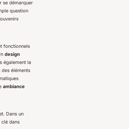
ur se démarquer
imple question
souvenirs
et fonctionnels
 Un
design
s également la
ut des éléments
ématiques
ne
ambiance
et. Dans un
 clé dans