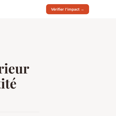
Vérifier l'impact →
érieur
ité