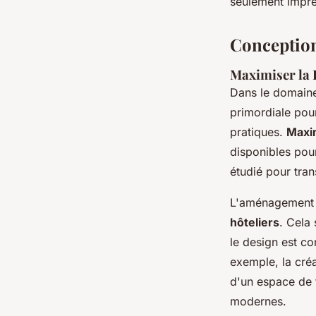
seulement impre
Conception
Maximiser la 
Dans le domaine
primordiale pour
pratiques.
Maxim
disponibles pour
étudié pour tran
L'aménagement 
hôteliers
. Cela 
le design est co
exemple, la créa
d'un espace de t
modernes.