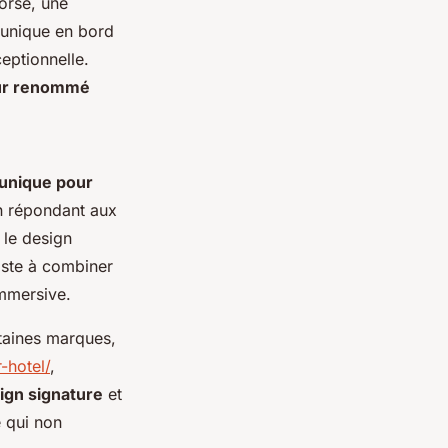
Corse, une
 unique en bord
eptionnelle.
eur renommé
 unique pour
 en répondant aux
 le design
iste à combiner
mmersive.
taines marques,
-hotel/
,
ign signature
et
e qui non