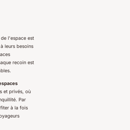
n de l'espace est
 à leurs besoins
paces
Chaque recoin est
bles.
 espaces
s et privés, où
quillité. Par
ter à la fois
 voyageurs