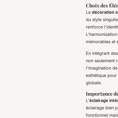
Choix des Élé
La
décoration 
du style singuli
renforce l'ident
L'harmonisatio
mémorables et e
En intégrant des
non seulement ra
l'imagination de
esthétique pour 
globale.
Importance de
L'
éclairage inté
éclairage bien 
fonctionnel mais 