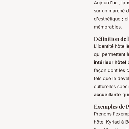
Aujourd'hui, la
c
sur un marché de
d'esthétique ; e
mémorables.
Définition de 
L'identité hôtel
qui permettent à
intérieur hôtel
b
façon dont les c
tels que le déve
culturelles spé
accueillante
qui
Exemples de P
Prenons l'exemp
hôtel Kyriad à B