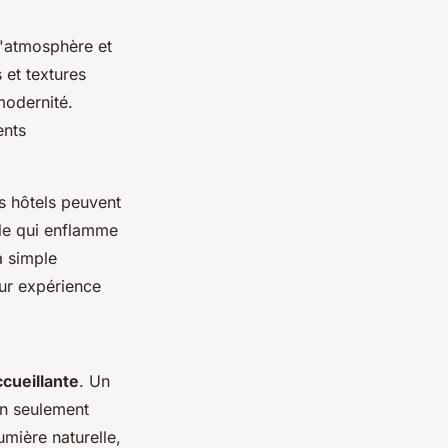
l'atmosphère et
 et textures
modernité.
ents
s hôtels peuvent
lle qui enflamme
a simple
eur expérience
cueillante
. Un
on seulement
umière naturelle,