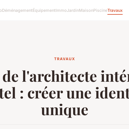
o
Déménagement
Équipement
Immo
Jardin
Maison
Piscine
Travaux
TRAVAUX
 de l'architecte int
tel : créer une ident
unique