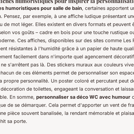
fiches humoristiques pour inspirer la personnalisat
es humoristiques pour salle de bain
, certaines apportent un
n. Pensez, par exemple, à une affiche ludique présentant u
eu de mot léger. Elles existent en divers formats et peuvent 
selon vos goûts – cadre en bois pour une touche rustique o
oderne. Ces affiches, disponibles sur des sites comme Les P
nt résistantes à l'humidité grâce à un papier de haute quali
lement facilement dans n'importe quel agencement décorati
ne s'arrêtent pas là. Des stickers muraux aux couleurs viv
chacun de ces éléments permet de personnaliser son espace,
 propre personnalité. Un poster coloré et percutant peut d
 décoration de toilettes, engageant la conversation et laissa
able. En somme,
personnaliser sa déco WC avec humour
o
que de se démarquer. Cela permet d'apporter un vent de fra
 une pièce souvent banalisée, la rendant mémorable et plais
it sa porte.