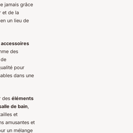
ue jamais grâce
 et de la
en un lieu de
s
accessoires
omme des
 de
ualité pour
rnables dans une
er des
éléments
alle de bain
,
ailles et
ons amusantes et
our un mélange