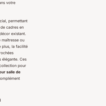
ans votre
cial, permettant
 de cadres en
décor existant.
e maîtresse ou
plus, la facilité
crochées
s élégante. Ces
collection pour
our salle de
 complément
n