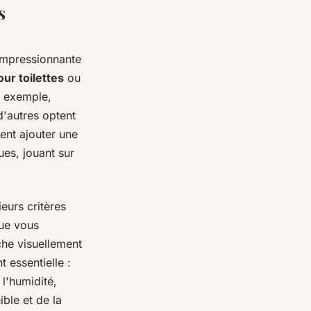
s
 impressionnante
ur toilettes
ou
r exemple,
d'autres optent
ent ajouter une
ues, jouant sur
ieurs critères
ue vous
che visuellement
 essentielle :
 l'humidité,
ble et de la