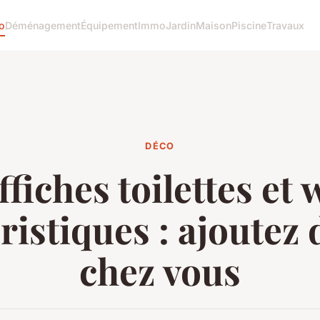
o
Déménagement
Équipement
Immo
Jardin
Maison
Piscine
Travaux
DÉCO
ffiches toilettes et 
istiques : ajoutez 
chez vous