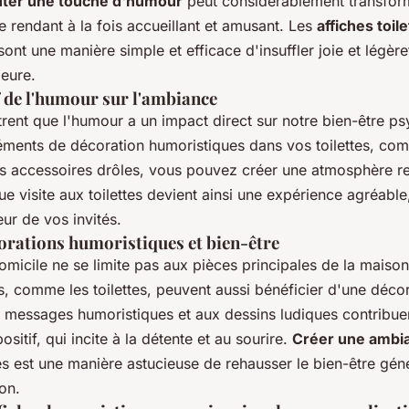
uter une touche d'humour
peut considérablement transfor
e rendant à la fois accueillant et amusant. Les
affiches toil
ont une manière simple et efficace d'insuffler joie et légère
ieure.
f de l'humour sur l'ambiance
rent que l'humour a un impact direct sur notre bien-être p
léments de décoration humoristiques dans vos toilettes, c
 accessoires drôles
, vous pouvez créer une atmosphère re
e visite aux toilettes devient ainsi une expérience agréabl
ur de vos invités.
corations humoristiques et bien-être
omicile ne se limite pas aux pièces principales de la maiso
, comme les toilettes, peuvent aussi bénéficier d'une décor
x messages humoristiques et aux dessins ludiques contribue
sitif, qui incite à la détente et au sourire.
Créer une ambi
es est une manière astucieuse de rehausser le bien-être géné
on.