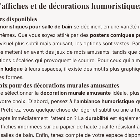
d'affiches et de décorations humoristique
es disponibles
moristiques pour salle de bain
se déclinent en une variété
 thèmes. Que vous soyez attiré par des
posters comiques po
 visuel plus subtil mais amusant, les options sont vastes. Pa
hes mettent en avant des jeux de mots amusants, tandis que 
ations décalées qui provoquent le sourire. Pour ceux qui aim
n ludique
à leurs espaces, il existe des motifs plus graphiq
les formes.
hoix pour des décorations murales amusantes
de sélectionner la
décoration murale amusante
idéale, plus
votre choix. D'abord, pensez à l'
ambiance humoristique
q
 Préférez-vous quelque chose de léger et subtil ou une affi
capte immédiatement l'attention ? La
durabilité
est également
ffiches imprimées sur du papier de haute qualité résistant à
 salles de bain. Enfin, tenez compte de votre espace disponi