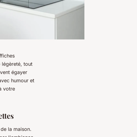
ffiches
légèreté, tout
uvent égayer
 avec humour et
à votre
ettes
 de la maison.