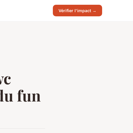
Vérifier l'impact →
wc
du fun