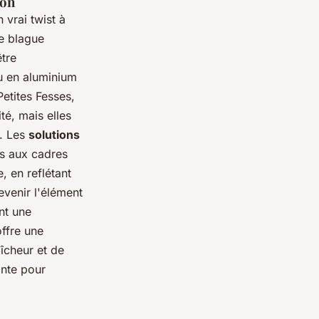
ion
 vrai twist à
ne blague
être
u en aluminium
etites Fesses,
té, mais elles
f. Les
solutions
es aux cadres
 en reflétant
evenir l'élément
nt une
ffre une
îcheur et de
ante pour