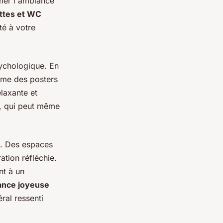
mer l'ambiance
ettes et WC
té à votre
sychologique. En
omme des
posters
laxante et
e, qui peut même
n. Des espaces
ation réfléchie.
nt à un
ance joyeuse
ral ressenti