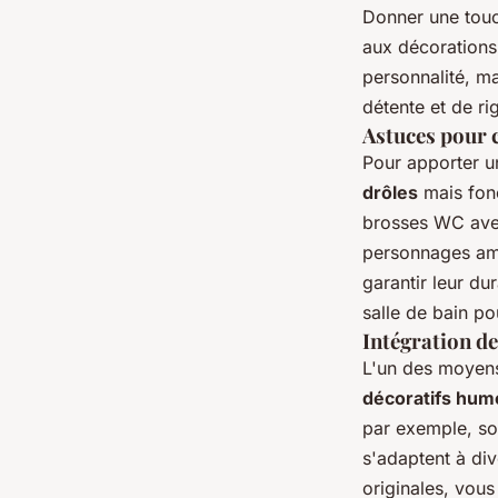
Donner une touc
aux décorations
personnalité, m
détente et de ri
Astuces pour 
Pour apporter u
drôles
mais fonc
brosses WC avec
personnages amu
garantir leur du
salle de bain p
Intégration d
L'un des moyens 
décoratifs hum
par exemple, son
s'adaptent à div
originales, vou