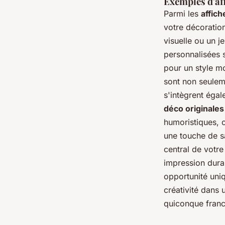
Exemples d'af
Parmi les
affich
votre décoratio
visuelle ou un j
personnalisées 
pour un style m
sont non seuleme
s'intègrent éga
déco originales
humoristiques, 
une touche de sa
central de votre
impression dur
opportunité uni
créativité dans
quiconque franch