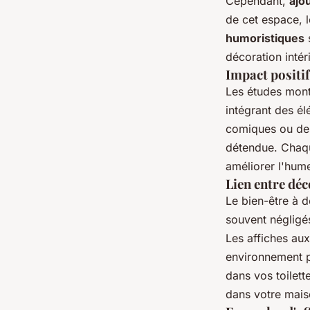
Cependant,
ajo
de cet espace, l
humoristiques
s
décoration intér
Impact positi
Les études mont
intégrant des é
comiques ou des
détendue. Chaqu
améliorer l'hume
Lien entre dé
Le bien-être à d
souvent négligés
Les affiches au
environnement po
dans vos toilett
dans votre mais