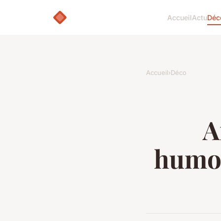
Accueil
Actu
Déc
Accueil
›
Déco
A
humor