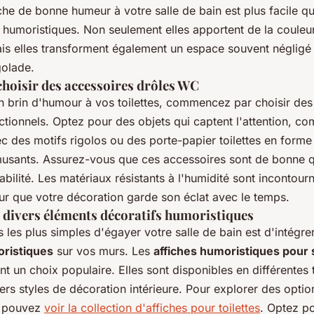
he de bonne humeur à votre salle de bain est plus facile q
 humoristiques. Non seulement elles apportent de la couleur
ais elles transforment également un espace souvent négligé 
golade.
choisir des accessoires drôles WC
n brin d'humour à vos toilettes, commencez par choisir de
tionnels. Optez pour des objets qui captent l'attention, c
 des motifs rigolos ou des porte-papier toilettes en forme
sants. Assurez-vous que ces accessoires sont de bonne q
rabilité. Les matériaux résistants à l'humidité sont incontou
our que votre décoration garde son éclat avec le temps.
e divers éléments décoratifs humoristiques
les plus simples d'égayer votre salle de bain est d'intégr
oristiques
sur vos murs. Les
affiches humoristiques pour s
t un choix populaire. Elles sont disponibles en différentes t
ers styles de décoration intérieure. Pour explorer des opti
s pouvez
voir la collection d'affiches pour toilettes
. Optez p