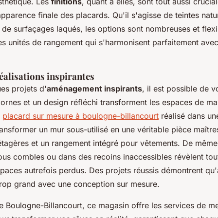
esthétique. Les
finitions
, quant à elles, sont tout aussi crucia
apparence finale des placards. Qu'il s'agisse de teintes natu
 de surfaçages laqués, les options sont nombreuses et flexi
des unités de rangement qui s'harmonisent parfaitement ave
éalisations inspirantes
es projets d'
aménagement inspirants
, il est possible de
bornes et un design réfléchi transforment les espaces de ma
n
placard sur mesure à boulogne-billancourt
réalisé dans une
ansformer un mur sous-utilisé en une véritable pièce maîtr
d'étagères et un rangement intégré pour vêtements. De même,
us combles ou dans des recoins inaccessibles révèlent tout 
paces autrefois perdus. Des projets réussis démontrent qu'
trop grand avec une conception sur mesure.
e Boulogne-Billancourt, ce magasin offre les services de me