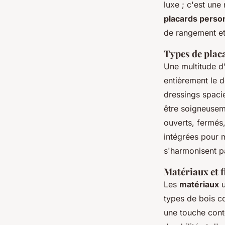
luxe ; c'est une
placards perso
de rangement et
Types de plac
Une multitude d
entièrement le d
dressings spaci
être soigneusem
ouverts, fermés
intégrées pour m
s'harmonisent pa
Matériaux et f
Les
matériaux
u
types de bois c
une touche cont