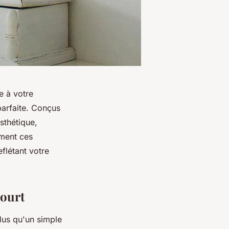
e à votre
parfaite. Conçus
sthétique,
ment ces
flétant votre
court
lus qu'un simple