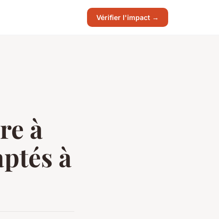
Vérifier l'impact →
re à
ptés à