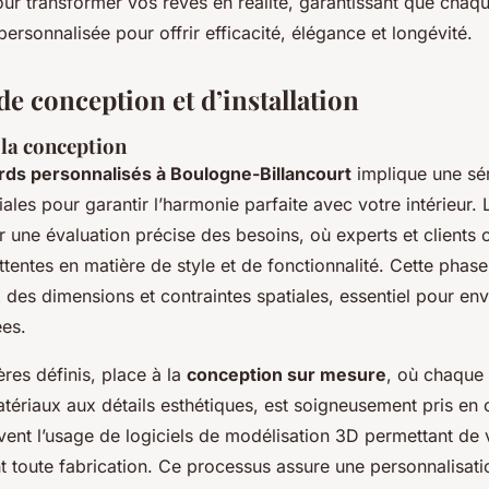
ur transformer vos rêves en réalité, garantissant que chaq
personnalisée pour offrir efficacité, élégance et longévité.
e conception et d’installation
 la conception
rds personnalisés à Boulogne-Billancourt
implique une sé
les pour garantir l’harmonie parfaite avec votre intérieur.
 une évaluation précise des besoins, où experts et clients 
ttentes en matière de style et de fonctionnalité. Cette phase
 des dimensions et contraintes spatiales, essentiel pour en
ées.
ères définis, place à la
conception sur mesure
, où chaque 
atériaux aux détails esthétiques, est soigneusement pris en
vent l’usage de logiciels de modélisation 3D permettant de v
nt toute fabrication. Ce processus assure une personnalisati