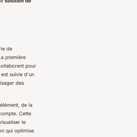
ue
solution de
rie de
 La première
collaborent pour
 est suivie d'un
visager des
élément, de la
 compte. Cette
isualiser le
on qui optimise