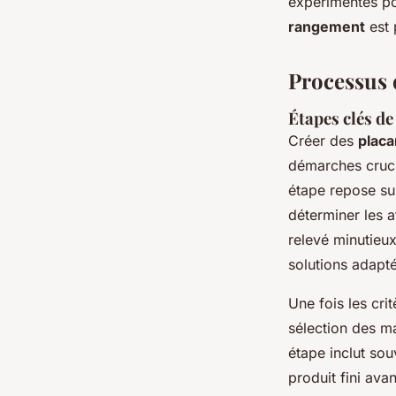
expérimentés po
rangement
est 
Processus d
Étapes clés de
Créer des
placa
démarches crucia
étape repose sur
déterminer les a
relevé minutieux
solutions adapt
Une fois les crit
sélection des m
étape inclut sou
produit fini ava