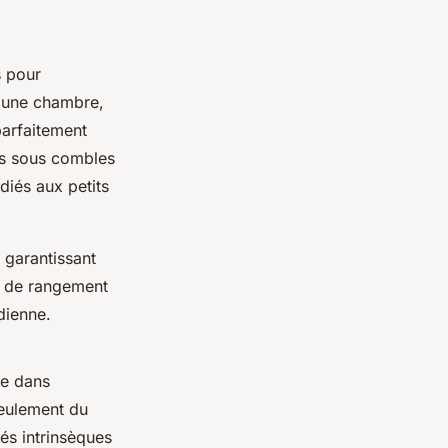
s pour
r une chambre,
parfaitement
ns sous combles
iés aux petits
 garantissant
s de rangement
idienne.
e dans
seulement du
és intrinsèques