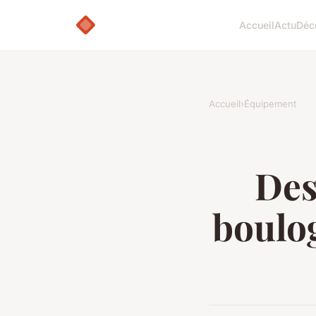
Accueil
Actu
Déc
Accueil
›
Équipement
Des
boulo