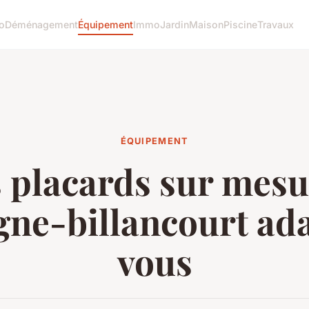
o
Déménagement
Équipement
Immo
Jardin
Maison
Piscine
Travaux
ÉQUIPEMENT
 placards sur mesu
gne-billancourt ada
vous