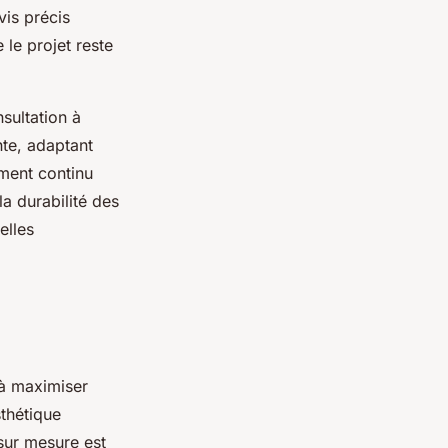
vis précis
 le projet reste
sultation à
ante, adaptant
ment continu
a durabilité des
elles
 à maximiser
sthétique
sur mesure est