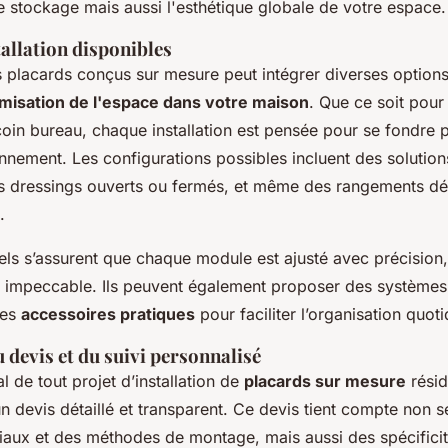
e stockage mais aussi l'esthétique globale de votre espace.
allation disponibles
es placards conçus sur mesure peut intégrer diverses option
imisation de l'espace dans votre maison
. Que ce soit pou
coin bureau, chaque installation est pensée pour se fondre 
nnement. Les configurations possibles incluent des solutio
es dressings ouverts ou fermés, et même des rangements déd
.
els s’assurent que chaque module est ajusté avec précision,
ion impeccable. Ils peuvent également proposer des système
des
accessoires pratiques
pour faciliter l’organisation quot
devis et du suivi personnalisé
l de tout projet d’installation de
placards sur mesure
résid
un devis détaillé et transparent. Ce devis tient compte non 
iaux et des méthodes de montage, mais aussi des spécificit