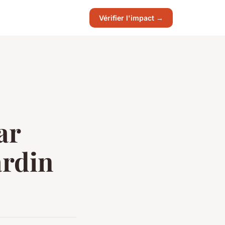
Vérifier l'impact →
ar
ardin