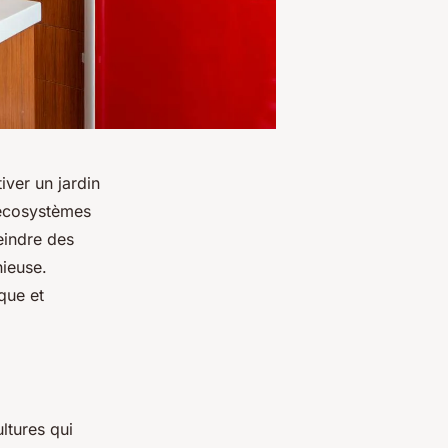
iver un jardin
 écosystèmes
teindre des
nieuse.
que et
ltures qui