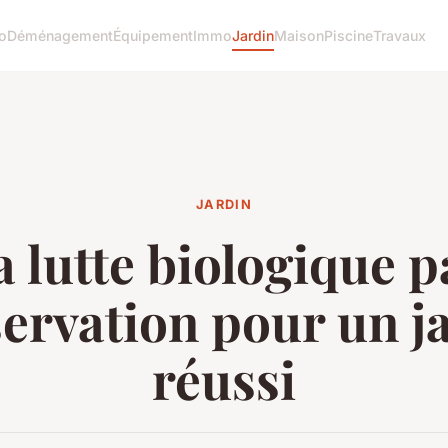
o
Déménagement
Équipement
Immo
Jardin
Maison
Piscine
Travaux
JARDIN
a lutte biologique p
ervation pour un j
réussi