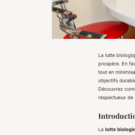
La lutte biologi
prospère. En fa
tout en minimisan
objectifs durabl
Découvrez comme
respectueux de 
Introductio
La
lutte biolog