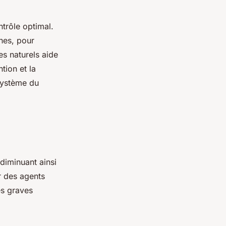
trôle optimal.
nes, pour
les naturels aide
tion et la
osystème du
 diminuant ainsi
 des agents
es graves