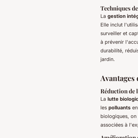
Techniques de 
La
gestion inté
Elle inclut l'ut
surveiller et cap
à prévenir l'acc
durabilité, rédu
jardin.
Avantages d
Réduction de l
La
lutte biolog
les
polluants
en
biologiques, on 
associées à l'e
Amélioration d