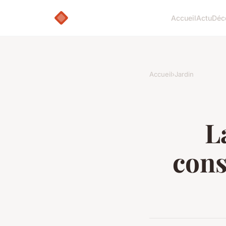
Accueil
Actu
Déc
Accueil
›
Jardin
L
cons