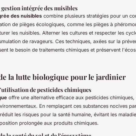
gestion intégrée des nuisibles
grée des nuisibles
combine plusieurs stratégies pour un con
ilisation de pièges écologiques, comme les pièges à phéromo
turer les nuisibles. Alterner les cultures et respecter les cyc
umulation de ravageurs. Ces techniques, axées sur la préven
isent le besoin de traitements chimiques et préservent l'éc
e la lutte biologique pour le jardinier
'utilisation de pesticides chimiques
ique
offre une alternative efficace aux pesticides chimiques,
vironnementaux. En remplaçant ces substances nocives par
réduit les risques pour la santé humaine, évitant les maladi
xposition prolongée aux produits chimiques.
e la santé du sol et de l'écosystème