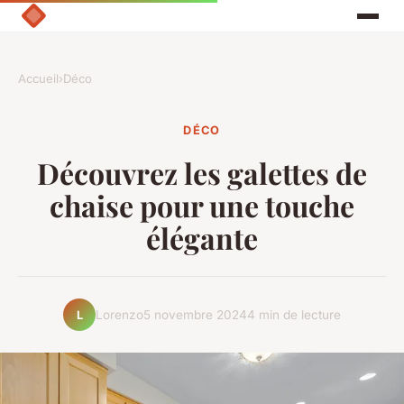
Accueil
›
Déco
DÉCO
Découvrez les galettes de
chaise pour une touche
élégante
Lorenzo
5 novembre 2024
4 min de lecture
L