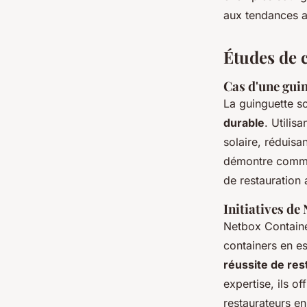
aux tendances a
Études de 
Cas d'une guin
La guinguette s
durable
. Utilis
solaire, réduisa
démontre commen
de restauration 
Initiatives de
Netbox Containe
containers en e
réussite de res
expertise, ils o
restaurateurs en