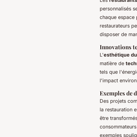
Les
restaurants
personnalisés se
chaque espace pe
restaurateurs p
disposer de mani
Innovations t
L'
esthétique du
matière de
tech
tels que l'énerg
l'impact enviro
Exemples de d
Des projets comm
la restauration
être transformé
consommateurs 
exemples soulig