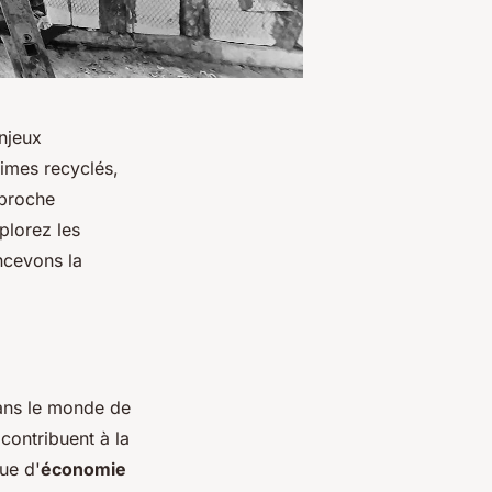
njeux
times recyclés,
pproche
xplorez les
ncevons la
ans le monde de
contribuent à la
ue d'
économie