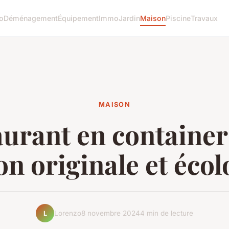
o
Déménagement
Équipement
Immo
Jardin
Maison
Piscine
Travaux
MAISON
urant en container
on originale et éco
Lorenzo
8 novembre 2024
4 min de lecture
L