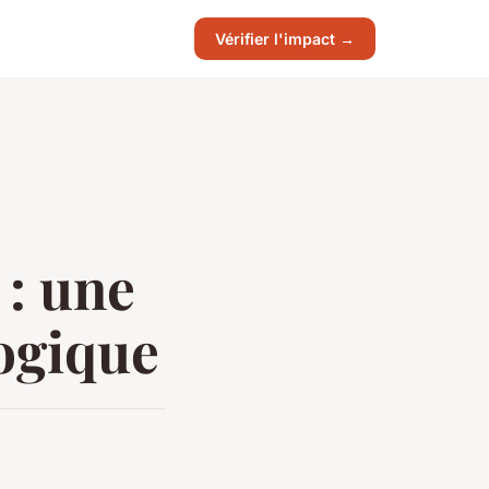
Vérifier l'impact →
 : une
logique