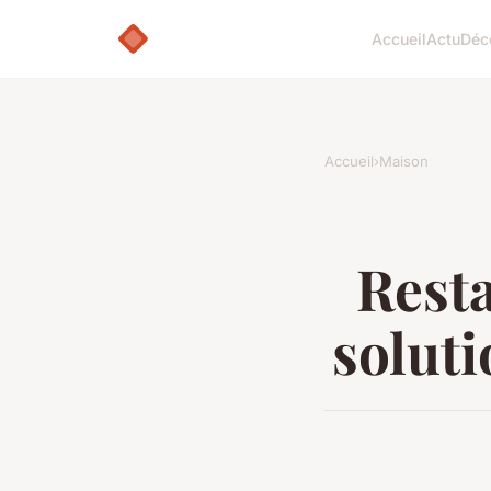
Accueil
Actu
Déc
Accueil
›
Maison
Resta
soluti