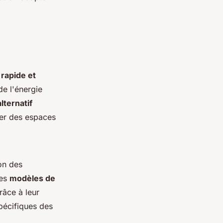
 rapide et
de l'énergie
lternatif
éer des espaces
on des
des
modèles de
râce à leur
spécifiques des