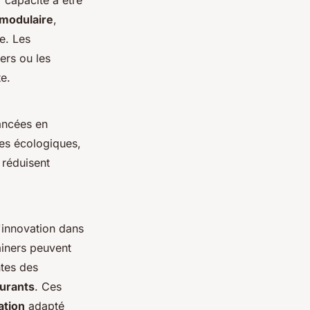
r capacité à être
 modulaire
,
e. Les
ers ou les
e.
vancées en
mes écologiques,
 réduisent
l'innovation dans
ainers peuvent
ntes des
aurants
. Ces
ation
adapté