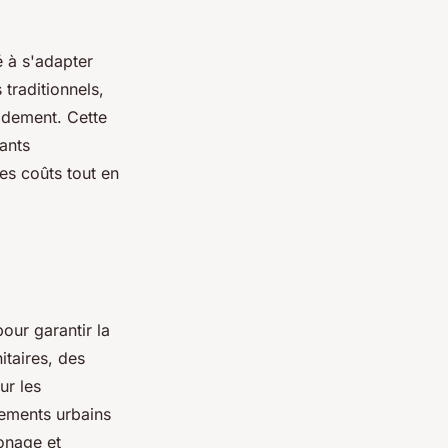
é à s'adapter
traditionnels,
pidement. Cette
rants
es coûts tout en
our garantir la
itaires, des
ur les
nements urbains
onage et