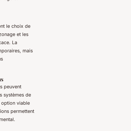
nt le choix de
zonage et les
cace. La
mporaires, mais
us
ns
rs peuvent
es systèmes de
option viable
ions permettent
emental.