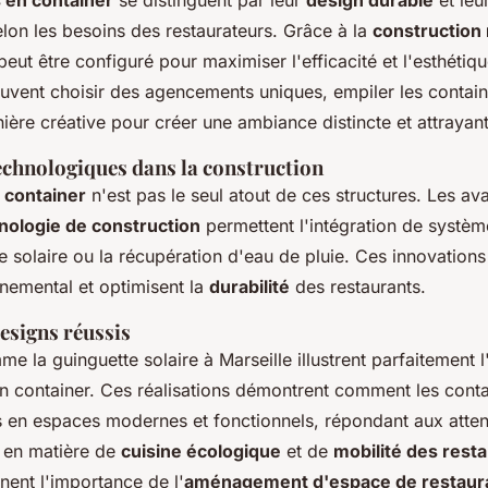
 en container
se distinguent par leur
design durable
et leu
lon les besoins des restaurateurs. Grâce à la
construction
ut être configuré pour maximiser l'efficacité et l'esthétiqu
euvent choisir des agencements uniques, empiler les contain
ère créative pour créer une ambiance distincte et attrayant
echnologiques dans la construction
 container
n'est pas le seul atout de ces structures. Les a
nologie de construction
permettent l'intégration de systè
ie solaire ou la récupération d'eau de pluie. Ces innovations
nnemental et optimisent la
durabilité
des restaurants.
esigns réussis
e la guinguette solaire à Marseille illustrent parfaitement 
 en container. Ces réalisations démontrent comment les cont
s en espaces modernes et fonctionnels, répondant aux atte
en matière de
cuisine écologique
et de
mobilité des rest
nent l'importance de l'
aménagement d'espace de restaur