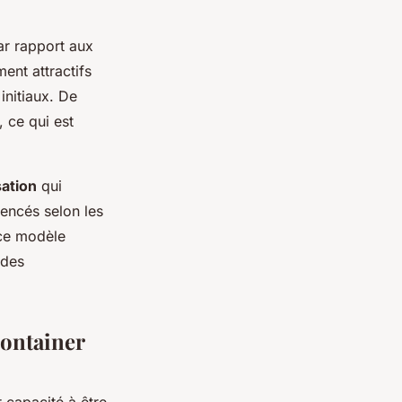
r rapport aux
ment attractifs
initiaux. De
, ce qui est
isation
qui
gencés selon les
ce modèle
 des
container