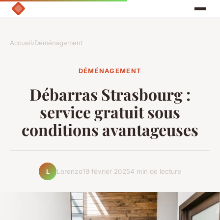
Accueil
›
Déménagement
DÉMÉNAGEMENT
Débarras Strasbourg :
service gratuit sous
conditions avantageuses
Lorenzo
19 février 2025
4 min de lecture
L